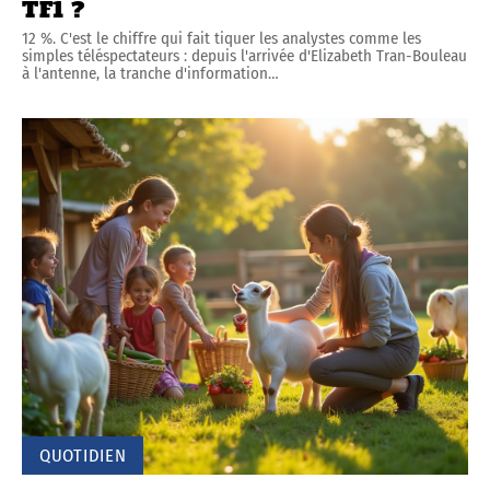
TF1 ?
12 %. C'est le chiffre qui fait tiquer les analystes comme les
simples téléspectateurs : depuis l'arrivée d'Elizabeth Tran-Bouleau
à l'antenne, la tranche d'information
…
QUOTIDIEN