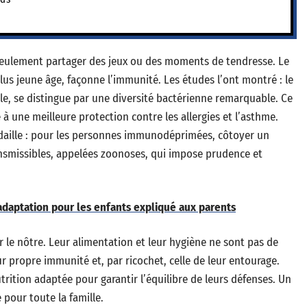
seulement partager des jeux ou des moments de tendresse. Le
plus jeune âge, façonne l’immunité. Les études l’ont montré : le
le, se distingue par une diversité bactérienne remarquable. Ce
 à une meilleure protection contre les allergies et l’asthme.
médaille : pour les personnes immunodéprimées, côtoyer un
ansmissibles, appelées zoonoses, qui impose prudence et
'adaptation pour les enfants expliqué aux parents
 le nôtre. Leur alimentation et leur hygiène ne sont pas de
ur propre immunité et, par ricochet, celle de leur entourage.
utrition adaptée pour garantir l’équilibre de leurs défenses. Un
e pour toute la famille.