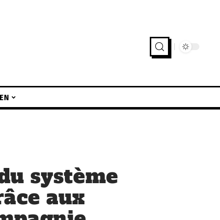
EN
du système
râce aux
mpagnie