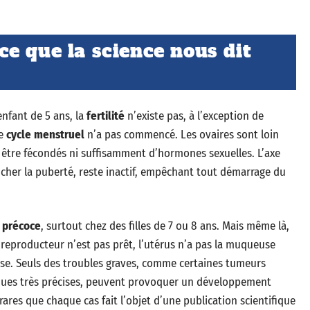
: ce que la science nous dit
enfant de 5 ans, la
fertilité
n’existe pas, à l’exception de
le
cycle menstruel
n’a pas commencé. Les ovaires sont loin
à être fécondés ni suffisamment d’hormones sexuelles. L’axe
her la puberté, reste inactif, empêchant tout démarrage du
 précoce
, surtout chez des filles de 7 ou 8 ans. Mais même là,
l reproducteur n’est pas prêt, l’utérus n’a pas la muqueuse
sse. Seuls des troubles graves, comme certaines tumeurs
ques très précises, peuvent provoquer un développement
rares que chaque cas fait l’objet d’une publication scientifique