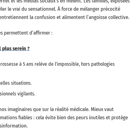
ternet et les médias sociaux s’en mêlent. Les familles, exposées
ler le vrai du sensationnel. À force de mélanger précocité
entretiennent la confusion et alimentent l’angoisse collective.
es permettent d’affirmer :
l plus serein ?
rossesse à 5 ans relève de l’impossible, hors pathologies
lles situations.
ionnels vigilants.
os imaginaires que sur la réalité médicale. Mieux vaut
ormations fiables : cela évite bien des peurs inutiles et protège
ésinformation.